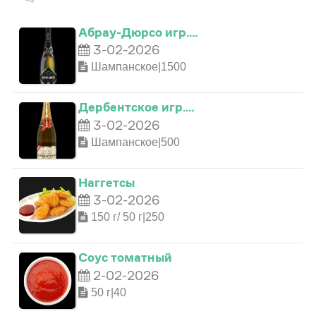
Абрау-Дюрсо игр.…
3-02-2026
Шампанское|1500
Дербентское игр.…
3-02-2026
Шампанское|500
0
Наггетсы
1
0
3-02-2026
150 г/ 50 г|250
0
2
1
Соус томатный
2-02-2026
1
3
0
2
50 г|40