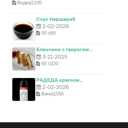
Водка|2100
Соус Наршараб
2-02-2026
50 г|60
Блинчики с творогом…
3-11-2025
50 г|320
РАДЕДА красное…
2-02-2026
Вино|1550