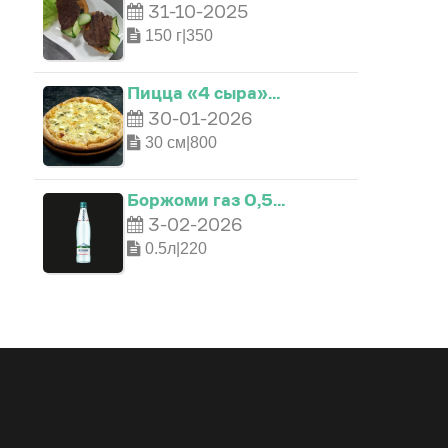
31-10-2025
150 г|350
Пицца «4 сыра»…
30-01-2026
30 см|800
Боржоми газ 0,5…
3-02-2026
0.5л|220