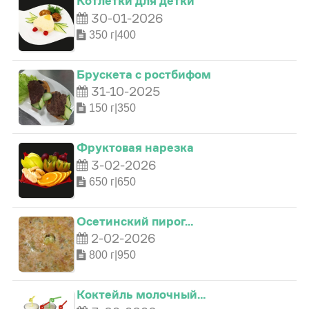
Котлетки для детки
30-01-2026
350 г|400
Брускета с ростбифом
31-10-2025
0
150 г|350
0
0
1
Фруктовая нарезка
1
1
3-02-2026
2
650 г|650
2
0
2
3
Осетинский пирог…
3
2-02-2026
1
3
800 г|950
4
4
2
4
Коктейль молочный…
5