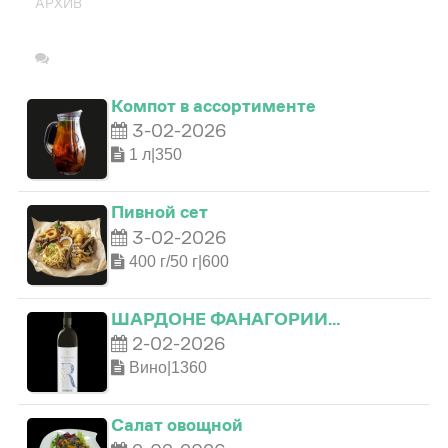
АРХИВ
Компот в ассортименте
3-02-2026
1 л|350
Пивной сет
3-02-2026
400 г/50 г|600
ШАРДОНЕ ФАНАГОРИИ…
0
2-02-2026
Вино|1360
0
1
Салат овощной