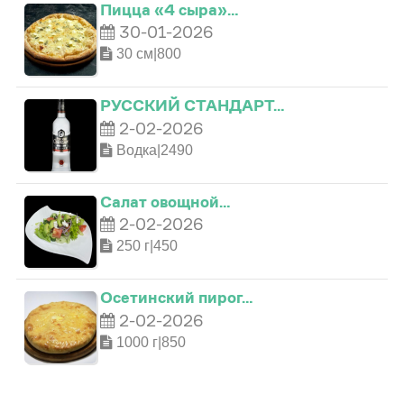
Пицца «4 сыра»…
30-01-2026
30 см|800
РУССКИЙ СТАНДАРТ…
0
0
2-02-2026
Водка|2490
0
1
1
Салат овощной…
2-02-2026
1
2
2
250 г|450
2
3
3
Осетинский пирог…
2-02-2026
3
4
0
4
1000 г|850
4
5
0
1
5