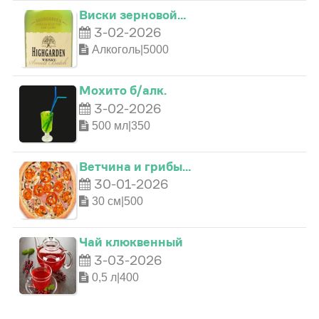
0
Виски зерновой…
3-02-2026
Алкоголь|5000
1
Мохито б/алк.
0
2
3-02-2026
500 мл|350
0
1
0
3
Ветчина и грибы…
30-01-2026
1
2
0
1
4
30 см|500
2
3
1
2
5
Чай клюквенный
3-03-2026
3
4
2
3
6
0,5 л|400
4
5
3
4
7