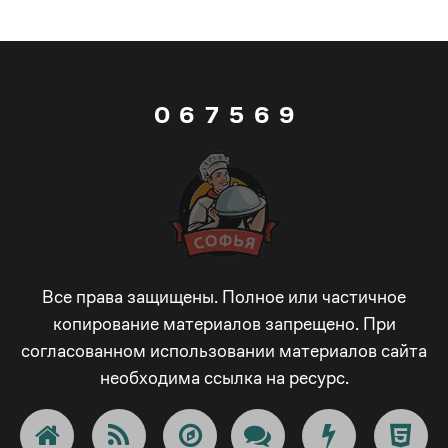
5
6
4
5
8
0
6
7
5
6
9
1
7
8
6
7
_
2
8
9
7
8
-
3
9
_
8
9
+
Все права защищены. Полное или частичное
копирование материалов запрещено. При
согласованном использовании материалов сайта
4
_
-
9
_
!
необходима ссылка на ресурс.
5
-
+
_
-
@