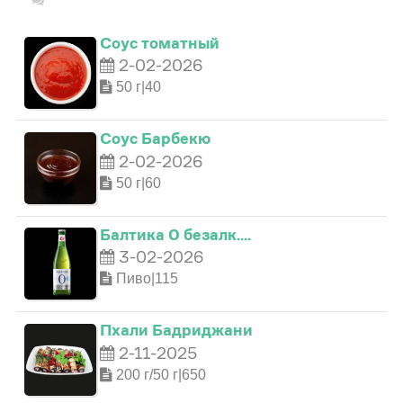
Соус томатный
2-02-2026
50 г|40
Соус Барбекю
2-02-2026
50 г|60
0
Балтика 0 безалк.…
1
3-02-2026
Пиво|115
0
2
0
Пхали Бадриджани
2-11-2025
1
3
0
1
200 г/50 г|650