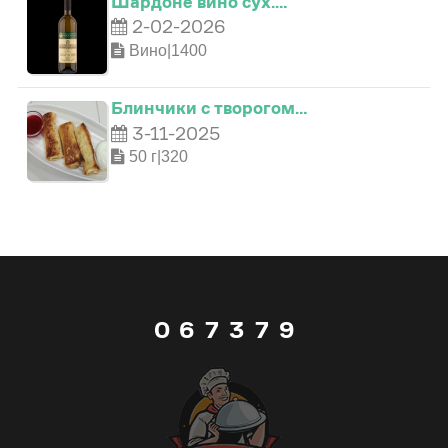
Шардоне вино сух.…
2-02-2026
1
2
2
4
Вино|1400
2
3
3
5
Блинчики с творогом…
3-11-2025
3
4
0
4
6
50 г|320
4
5
1
5
7
5
6
2
6
8
0
6
7
3
7
9
1
7
8
4
8
_