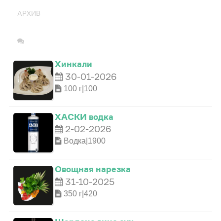
АРХИВ
Хинкали
30-01-2026
100 г|100
0
ХАСКИ водка
2-02-2026
Водка|1900
1
Овощная нарезка
0
0
2
31-10-2025
350 г|420
0
1
1
3