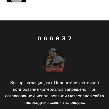
4
4
7
1
5
5
5
8
2
6
0
6
6
9
3
7
1
7
7
_
4
8
2
8
8
-
5
9
3
9
9
+
6
_
Все права защищены. Полное или частичное
копирование материалов запрещено. При
согласованном использовании материалов сайта
4
_
_
!
7
-
необходима ссылка на ресурс.