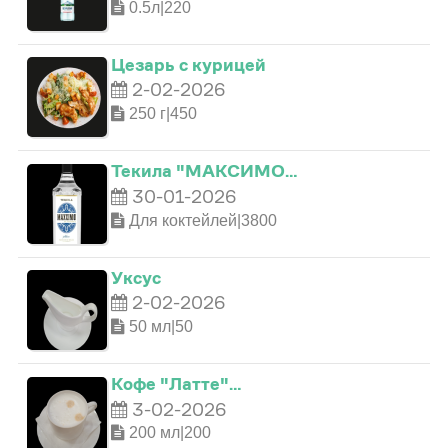
0.5л|220
0
Цезарь с курицей
2-02-2026
250 г|450
1
Текила "МАКСИМО…
2
0
30-01-2026
Для коктейлей|3800
0
0
3
1
Уксус
2-02-2026
1
1
4
2
50 мл|50
2
2
5
3
Кофе "Латте"…
3-02-2026
3
3
6
0
4
200 мл|200