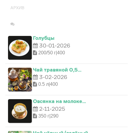
АРХИВ
Голубцы
30-01-2026
200/50 г|400
0
Чай травяной 0,5…
3-02-2026
0.5 л|400
1
Овсянка на молоке…
2
2-11-2025
350 г|290
0
0
3
0
Чай чёрный/зелёный…