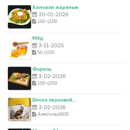
Хинкали жареные
30-01-2026
100 г|100
Мёд
3-11-2025
50 г|150
0
Форель
1
3-02-2026
100 г|250
0
2
Виски зерновой…
3-02-2026
1
3
Алкоголь|4000
2
4