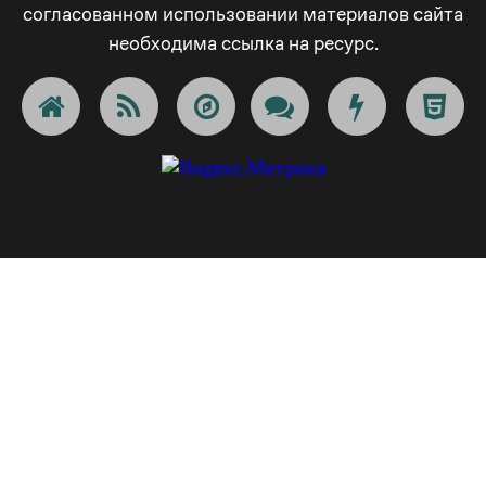
согласованном использовании материалов сайта
4
_
+
5
4
5
необходима ссылка на ресурс.
5
-
!
6
5
6
6
+
@
7
6
7
7
!
#
8
7
8
8
@
$
9
8
9
9
#
€
_
9
_
_
$
¢
-
_
-
-
€
£
+
-
+