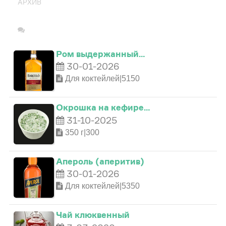
АРХИВ
Ром выдержанный…
30-01-2026
Для коктейлей|5150
Окрошка на кефире…
31-10-2025
350 г|300
Апероль (аперитив)
0
0
30-01-2026
Для коктейлей|5350
0
1
0
1
0
Чай клюквенный
1