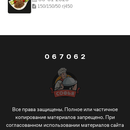
3
4
3
150/150/50 г|450
4
5
4
0
5
6
5
1
0
6
7
0
6
2
1
7
8
1
7
3
2
8
9
2
8
4
3
9
_
3
9
5
Все права защищены. Полное или частичное
копирование материалов запрещено. При
согласованном использовании материалов сайта
4
_
-
4
_
6