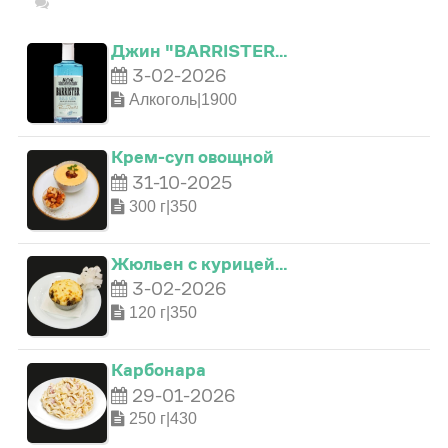
Джин "BARRISTER…
3-02-2026
Алкоголь|1900
Крем-суп овощной
31-10-2025
300 г|350
0
Жюльен с курицей…
1
3-02-2026
120 г|350
0
2
Карбонара
29-01-2026
1
3
250 г|430