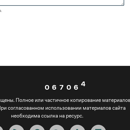
1
2
1
0
.
2
3
2
1
3
4
3
2
4
5
4
3
5
6
5
4
0
6
7
0
6
5
ищены. Полное или частичное копирование материало
1
7
8
1
7
6
При согласованном использовании материалов сайта
необходима ссылка на ресурс.
2
8
9
2
8
7