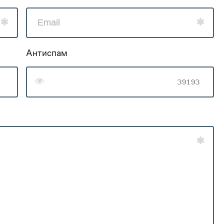
Антиспам
0
0
1
0