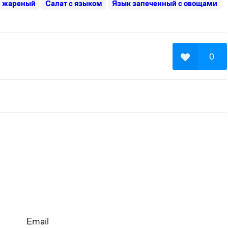
й жареный
Салат с языком
Язык запеченный с овощами
0
Email