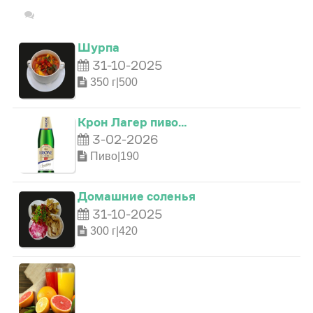
Шурпа
31-10-2025
350 г|500
Крон Лагер пиво…
3-02-2026
Пиво|190
Домашние соленья
0
31-10-2025
0
0
300 г|420
1
0
1
1
2
0
1
2
2