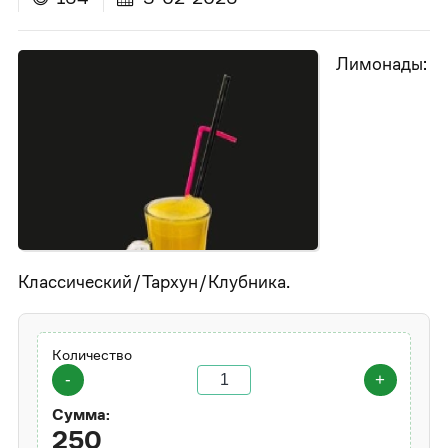
Лимонады:
Классический/Тархун/Клубника.
Количество
-
+
Сумма:
250