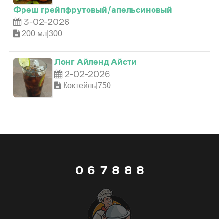
Фреш грейпфрутовый/апельсиновый
3
3-02-2026
1
2
3
3
200 мл|300
4
2
3
4
4
Лонг Айленд Айсти
2-02-2026
5
3
4
5
5
Коктейль|750
6
4
5
6
6
7
5
6
7
7
8
0
6
7
8
8
9
1
7
8
9
9