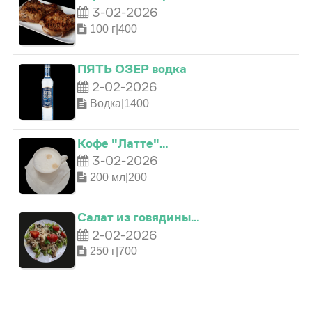
3-02-2026
100 г|400
0
ПЯТЬ ОЗЕР водка
1
2-02-2026
Водка|1400
0
2
0
Кофе "Латте"…
3-02-2026
1
3
1
200 мл|200
2
4
2
Салат из говядины…
2-02-2026
3
5
0
3
250 г|700
4
6
1
4