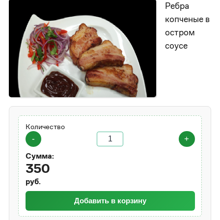
Ребра
копченые в
остром
соусе
Количество
-
+
Сумма:
350
руб.
Добавить в корзину