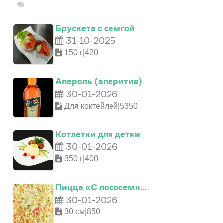
Брускета с семгой
31-10-2025
150 г|420
0
Апероль (аперитив)
30-01-2026
Для коктейлей|5350
1
Котлетки для детки
0
2
30-01-2026
350 г|400
0
0
1
3
0
Пицца «С лососем»…
1
30-01-2026
1
2
4
1
30 см|850