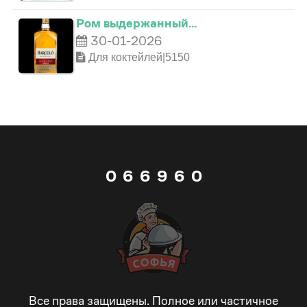
2
2
5
2
Ром выдержанный…
30-01-2026
3
3
6
3
Для коктейлей|5150
4
4
7
4
5
5
8
5
0
6
6
9
6
0
1
7
7
_
7
1
2
8
8
-
8
2
3
9
9
+
9
3
Все права защищены. Полное или частичное