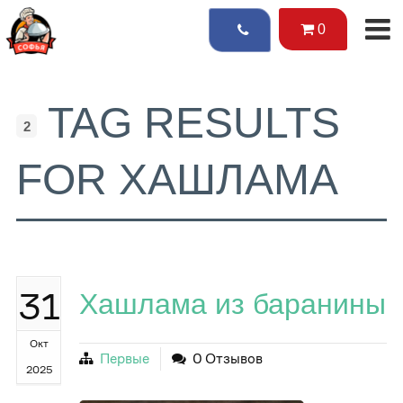
0
TAG RESULTS
2
FOR ХАШЛАМА
31
Хашлама из баранины
Окт
Первые
0 Отзывов
2025