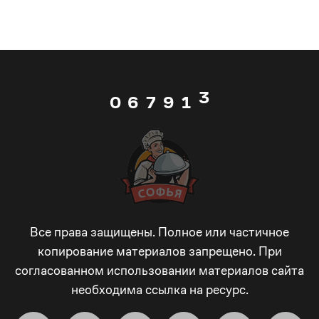
1
4
5
7
2
5
6
8
0
3
0
6
7
9
1
4
1
7
8
_
2
5
2
8
9
-
3
6
3
9
_
+
4
Все права защищены. Полное или частичное
копирование материалов запрещено. При
7
согласованном использовании материалов сайта
4
_
-
!
5
необходима ссылка на ресурс.
8
5
-
+
@
6