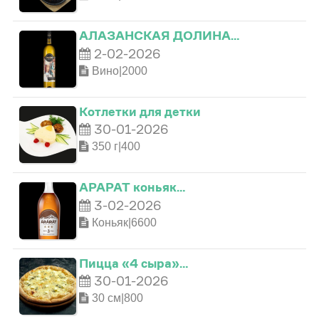
0
АЛАЗАНСКАЯ ДОЛИНА…
2-02-2026
Вино|2000
1
Котлетки для детки
0
2
30-01-2026
350 г|400
0
1
3
АРАРАТ коньяк…
3-02-2026
1
2
4
Коньяк|6600
2
3
5
Пицца «4 сыра»…
30-01-2026
0
3
4
6
30 см|800