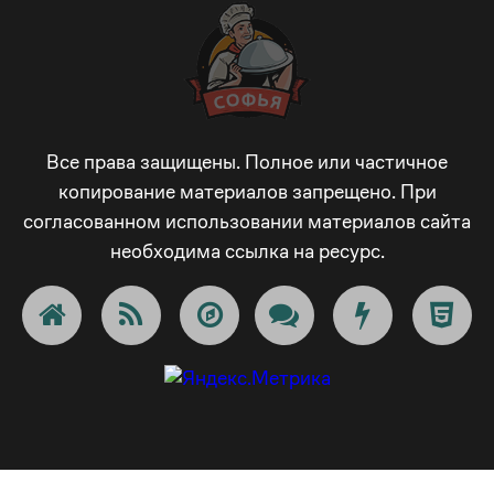
1
7
8
9
_
8
2
8
9
_
-
9
3
9
_
-
+
Все права защищены. Полное или частичное
_
копирование материалов запрещено. При
согласованном использовании материалов сайта
4
_
-
+
!
-
необходима ссылка на ресурс.
5
-
+
!
@
+
6
+
!
@
#
!
7
!
@
#
$
@
8
@
#
$
€