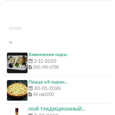
ПОПУЛЯРНО
АРХИВ
Кавказские сыры
2-11-2025
200 г/50 г|700
0
Пицца «4 сыра»…
30-01-2026
40 см|1050
0
1
НОЙ ТРАДИЦИОННЫЙ…
0
1
2