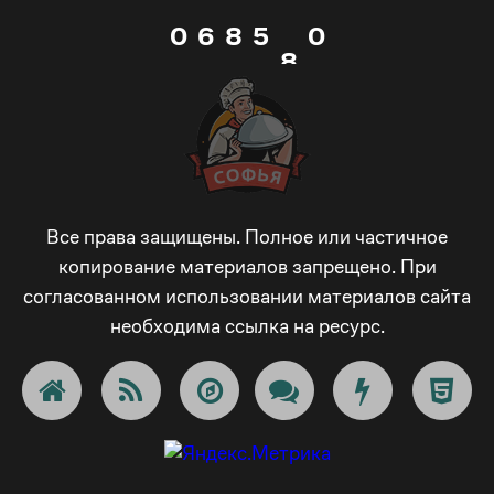
0
6
8
5
0
8
1
7
9
6
1
9
2
8
_
7
2
_
3
9
-
8
3
Все права защищены. Полное или частичное
-
копирование материалов запрещено. При
согласованном использовании материалов сайта
4
_
+
9
4
+
необходима ссылка на ресурс.
5
-
!
_
5
!
6
+
@
-
6
@