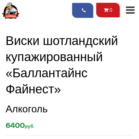
0
Виски шотландский
купажированный
«Баллантайнс
Файнест»
Алкоголь
6400
руб.