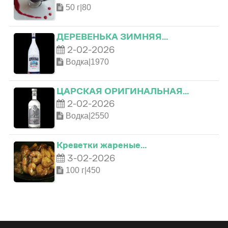
50 г|80
0
ДЕРЕВЕНЬКА ЗИМНЯЯ…
1
2-02-2026
Водка|1970
0
2
ЦАРСКАЯ ОРИГИНАЛЬНАЯ…
2-02-2026
1
3
Водка|2550
2
4
Креветки жареные…
3-02-2026
3
5
100 г|450
4
6
0