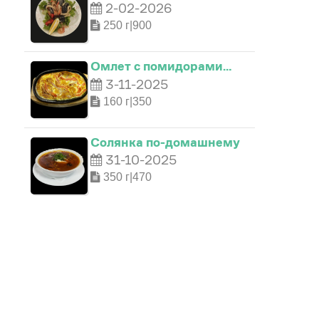
2-02-2026
250 г|900
Омлет с помидорами…
3-11-2025
160 г|350
Солянка по-домашнему
31-10-2025
350 г|470