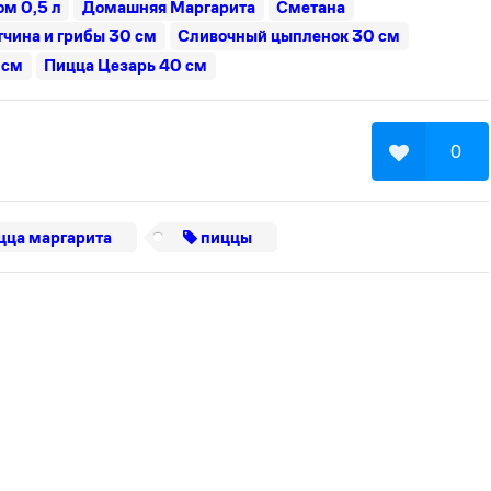
м 0,5 л
Домашняя Маргарита
Сметана
тчина и грибы 30 см
Сливочный цыпленок 30 см
 см
Пицца Цезарь 40 см
0
цца маргарита
пиццы