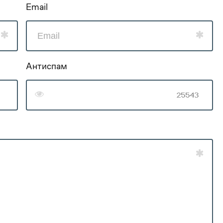
Email
Антиспам
0
1
2
0
0
3