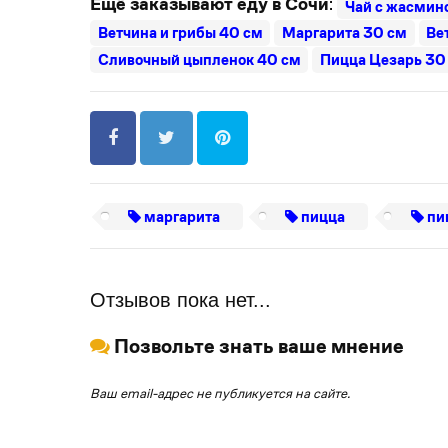
Ещё заказывают еду в Сочи
:
Чай с жасмино
Ветчина и грибы 40 см
Маргарита 30 см
Ве
Сливочный цыпленок 40 см
Пицца Цезарь 30
маргарита
пицца
пи
Отзывов пока нет...
Позвольте знать ваше мнение
Ваш email-адрес не публикуется на сайте.