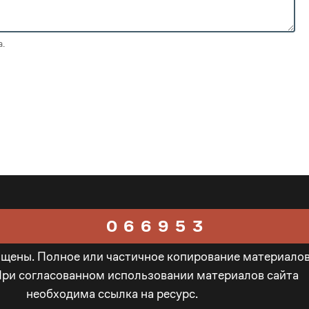
1
1
4
0
.
2
2
5
1
3
3
6
2
0
4
4
7
3
1
5
5
8
4
2
0
6
6
9
5
3
ищены. Полное или частичное копирование материало
1
7
7
_
6
4
При согласованном использовании материалов сайта
необходима ссылка на ресурс.