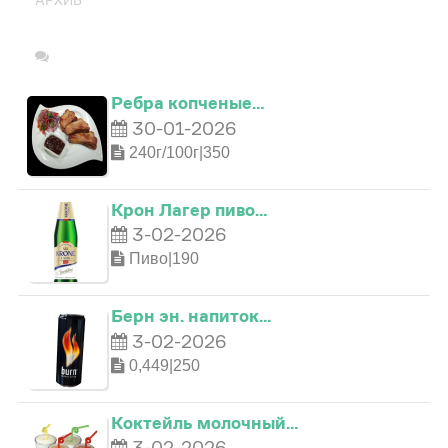
АРХИВ
Ребра копченые…
30-01-2026
240г/100г|350
Крон Лагер пиво…
3-02-2026
Пиво|190
0
Берн эн. напиток…
0
1
3-02-2026
0
0,449|250
1
0
2
1
Коктейль молочный…
2
3-02-2026