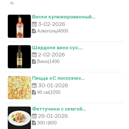
Виски купажированный…
3-02-2026
Алкоголь|4000
Шардоне вино сух.…
2-02-2026
Вино|1400
Пицца «С лососем»…
0
30-01-2026
40 см|1050
0
0
1
Феттучини с семгой…
0
1
29-01-2026
1
2
300 г|800
1