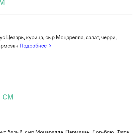
см
ус Цезарь, курица, сыр Моцарелла, салат, черри,
армезан
Подробнее
 см
ус белый, сыр Моцарелла, Пармезан, Дор-блю, Фета