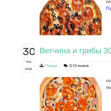
со
П
30
Ветчина и грибы 3
Янв
Пиццы
0 Отзывов
2026
со
п