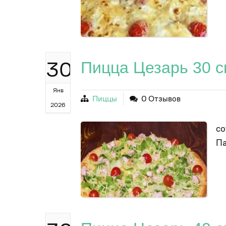
30
Пицца Цезарь 30 
Янв
Пиццы
0 Отзывов
2026
со
П