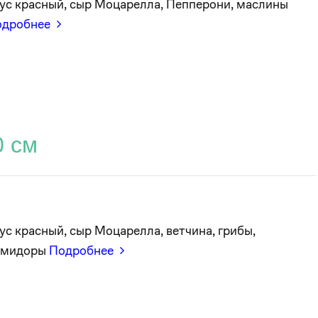
ус красный, сыр Моцарелла, Пепперони, маслины
одробнее
0 см
ус красный, сыр Моцарелла, ветчина, грибы,
омидоры
Подробнее